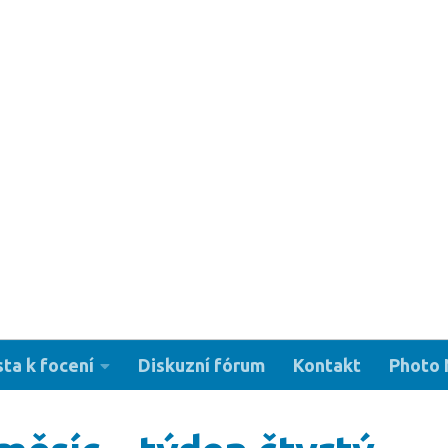
sta k focení
Diskuzní fórum
Kontakt
Photo