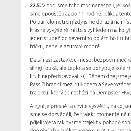
22.5.
V noci jsme toho moc nenaspali, jeliko
jsme opouštěli až po 11 hodině, jelikož te
Po pár kilometrch jízdy jsme dorazili na míst
krásné vyvýšené místo s výhledem na koryto
jeden stupeň od severního polárního kruhu j
tričku, nebe je azurově modré.
Další naší zastávkou musel bezpodmínečně b
silněji fouká, ale teplota se pohybuje kolem
kruh nepředstavoval :-)) Během dne jsme je
Pass či hranicí mezi Yukonem a Severozápad
trajektu, který se nachází na Dempster Hwy
A nyní je přesně ta chvíle vysvětlil, na co js
jsme se dozvěděli, že trajekt momentálně n
přijeli včera tak bysme trajekt v pohodě stih
den objíždky kvůli zavřené silnici). Ovšem na