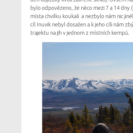
bylo odpovězeno, že něco mezi 7 a 14 dny (sak
místa chvilku koukali a nezbylo nám nic jiné
cíl Inuvik nebyl dosažen a k jeho cíli nám 
trajektu na jih v jednom z místních kempů.