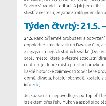
Severozápadních teritorií. A jak jsem slíbil
štěstí v neštěstí, že jsme ztratili jeden den 
Týden čtvrtý: 21.5. –
21.5.
Ráno příjemné probuzení a potvrzení fa
dopoledne jsme dorazili do Dawson City, al
z nejvýznamnějších státních svátků (Den Vít
prošli město, které je vlastně absolutní dí
centrum je dobré místo pro start prozkoumáv
každé historické zajímavosti (opět keše pr
domů, divadla, hotelu, obchodů, kostelu z p
info
zde
).
Jelikož se nám nepovedlo jet po Top of The
trajektem přes řeku Yukon a aspoň si po tét