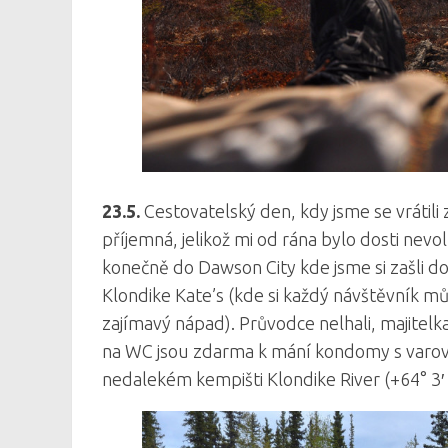
23.5.
Cestovatelský den, kdy jsme se vrátil
příjemná, jelikož mi od rána bylo dosti nevo
konečně do Dawson City kde jsme si zašli do
Klondike Kate’s (kde si každý návštěvník 
zajímavý nápad). Průvodce nelhali, majitelka 
na WC jsou zdarma k mání kondomy s varován
nedalekém kempišti Klondike River (+64° 3′ 4