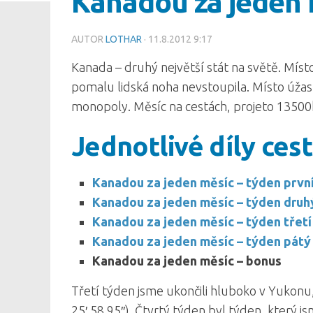
Kanadou za jeden 
AUTOR
LOTHAR
· 11.8.2012 9:17
Kanada – druhý největší stát na světě. Mís
pomalu lidská noha nevstoupila. Místo úžasn
monopoly. Měsíc na cestách, projeto 13500k
Jednotlivé díly cest
Kanadou za jeden měsíc – týden prvn
Kanadou za jeden měsíc – týden druh
Kanadou za jeden měsíc – týden třetí
Kanadou za jeden měsíc – týden pátý
Kanadou za jeden měsíc – bonus
Třetí týden jsme ukončili hluboko v Yukonu
25′ 58.95″). Čtvrtý týden byl týden, který js