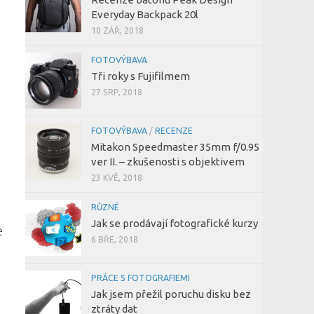
Everyday Backpack 20l
10 ZÁŘ, 2018
FOTOVÝBAVA
Tři roky s Fujifilmem
27 SRP, 2018
FOTOVÝBAVA
/
RECENZE
Mitakon Speedmaster 35mm f/0.95
ver II. – zkušenosti s objektivem
23 KVĚ, 2018
RŮZNÉ
Jak se prodávají fotografické kurzy
e
6 BŘE, 2018
PRÁCE S FOTOGRAFIEMI
Jak jsem přežil poruchu disku bez
ztráty dat