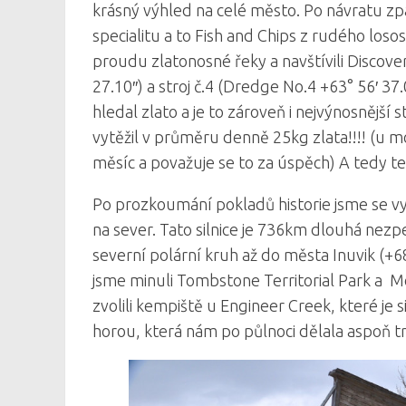
krásný výhled na celé město. Po návratu zpá
specialitu a to Fish and Chips z rudého losos
proudu zlatonosné řeky a navštívili Discove
27.10″) a stroj č.4 (Dredge No.4 +63° 56′ 37.
hledal zlato a je to zároveň i nejvýnosnější 
vytěžil v průměru denně 25kg zlata!!!! (u 
měsíc a považuje se to za úspěch) A tedy te
Po prozkoumání pokladů historie jsme se vy
na sever. Tato silnice je 736km dlouhá nezp
severní polární kruh až do města Inuvik (+68
jsme minuli Tombstone Territorial Park a M
zvolili kempiště u Engineer Creek, které je 
horou, která nám po půlnoci dělala aspoň tro