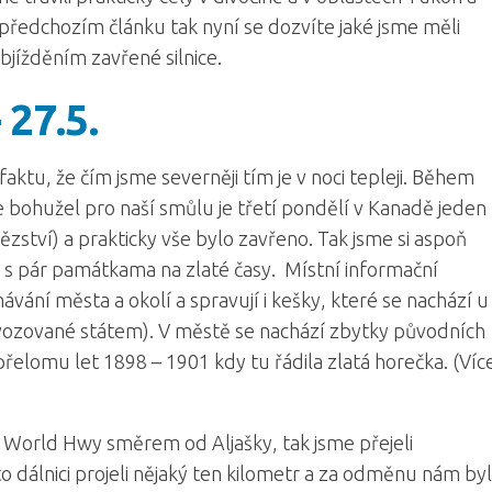
 v předchozím článku tak nyní se dozvíte jaké jsme měli
objížděním zavřené silnice.
 27.5.
ktu, že čím jsme severněji tím je v noci tepleji. Během
e bohužel pro naší smůlu je třetí pondělí v Kanadě jeden
ězství) a prakticky vše bylo zavřeno. Tak jsme si aspoň
ra s pár památkama na zlaté časy. Místní informační
ání města a okolí a spravují i kešky, které se nachází u
ovozované státem). V městě se nachází zbytky původních
řelomu let 1898 – 1901 kdy tu řádila zlatá horečka. (Víc
 World Hwy směrem od Aljašky, tak jsme přejeli
o dálnici projeli nějaký ten kilometr a za odměnu nám byl