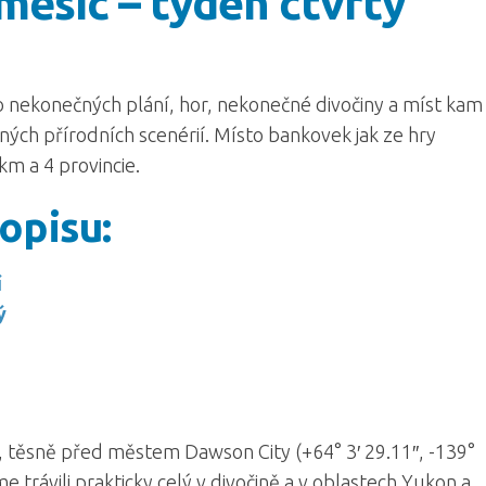
měsíc – týden čtvrtý
to nekonečných plání, hor, nekonečné divočiny a míst kam
ých přírodních scenérií. Místo bankovek jak ze hry
m a 4 provincie.
opisu:
í
ý
, těsně před městem Dawson City (+64° 3′ 29.11″, -139°
me trávili prakticky celý v divočině a v oblastech Yukon a