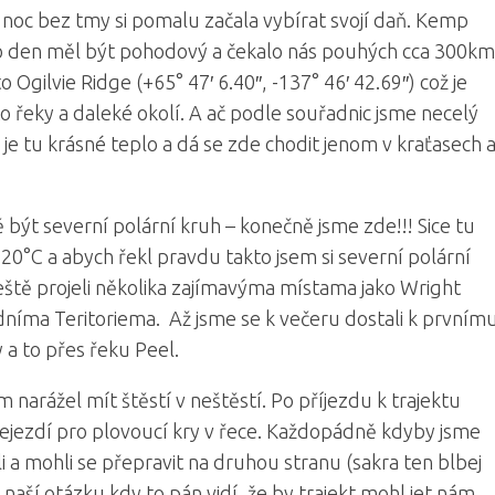
ž noc bez tmy si pomalu začala vybírat svojí daň. Kemp
nto den měl být pohodový a čekalo nás pouhých cca 300km
o Ogilvie Ridge (+65° 47′ 6.40″, -137° 46′ 42.69″) což je
 řeky a daleké okolí. A ač podle souřadnic jsme necelý
e tu krásné teplo a dá se zde chodit jenom v kraťasech 
ýt severní polární kruh – konečně jsme zde!!! Sice tu
 20°C a abych řekl pravdu takto jsem si severní polární
ště projeli několika zajímavýma místama jako Wright
níma Teritoriema. Až jsme se k večeru dostali k prvním
 a to přes řeku Peel.
em narážel mít štěstí v neštěstí. Po příjezdu k trajektu
ejezdí pro plovoucí kry v řece. Každopádně kdyby jsme
li a mohli se přepravit na druhou stranu (sakra ten blbej
 naší otázku kdy to pán vidí, že by trajekt mohl jet nám