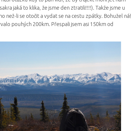
ra jaká to klika, že jsme den ztratili!!!!). Takže jsme u
ho než-li se otočit a vydat se na cestu zpátky. Bohužel ná
zbývalo pouhých 200km. Přespali jsem asi 150km od