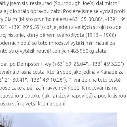
tky jsem si v restauraci (Sourdough Joe’s) dal místní
a a jídlo stálo opravdu zato. Posléze jsme se vydali proti
ry Claim (Místo prvního nálezu +63° 55′ 38.88″, -139° 19′
02″, -139° 20′ 9.59″) což je jeden z velkých strojů co zde
stroj historie, který během svého života (1913 – 1966)
moderních dolů se toto množství vytěží minimálně za
nto stroj vytěžil neuvěřitelných 483 950kg zlata.
dali po Dempster Hwy (+63° 59′ 26.04″, -138° 45′ 3.22″)
evněná prašná cesta, která vede jako jediná v Kanadě za
° 21′ 30.41″, -133° 43′ 10.28″). První den na této cestě
oose Lake a pár zajímavých výhledů. K nocování jsme
situováno u potoku (jak již název napovídá) a pod krásnou
šku stín a větší klid na spaní.