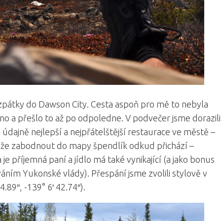
i zpátky do Dawson City. Cesta aspoň pro mě to nebyla
lno a přešlo to až po odpoledne. V podvečer jsme dorazili
 údajně nejlepší a nejpřátelštější restaurace ve městě –
může zabodnout do mapy špendlík odkud přichází –
je příjemná paní a jídlo má také vynikající (a jako bonus
ím Yukonské vlády). Přespání jsme zvolili stylově v
.89″, -139° 6′ 42.74″).