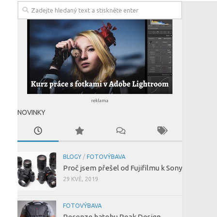
reklama
NOVINKY
BLOGY
/
FOTOVÝBAVA
Proč jsem přešel od Fujifilmu k Sony
29 KVĚ, 2019
FOTOVÝBAVA
Recenze batohu Peak Design