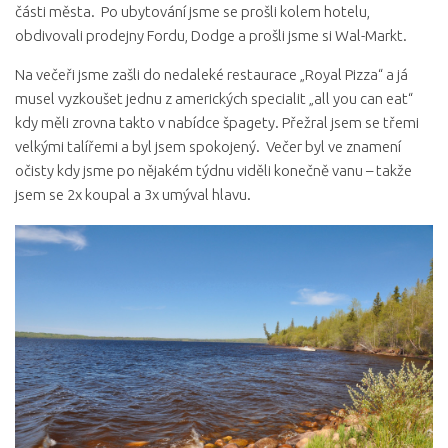
části města. Po ubytování jsme se prošli kolem hotelu,
obdivovali prodejny Fordu, Dodge a prošli jsme si Wal-Markt.
Na večeři jsme zašli do nedaleké restaurace „Royal Pizza“ a já
musel vyzkoušet jednu z amerických specialit „all you can eat“
kdy měli zrovna takto v nabídce špagety. Přežral jsem se třemi
velkými talířemi a byl jsem spokojený. Večer byl ve znamení
očisty kdy jsme po nějakém týdnu viděli konečně vanu – takže
jsem se 2x koupal a 3x umýval hlavu.