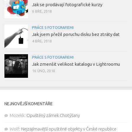
Jak se prodávají fotografické kurzy
6 BŘE, 2018
PRÁCE S FOTOGRAFIEMI
Jak jsem přežil poruchu disku bez ztráty dat
4 BŘE, 2018
PRÁCE S FOTOGRAFIEMI
Jak zmenšit velikost katalogu v Lightroomu
16 ÚNO, 2018
NEJNOVĚJŠÍ KOMENTÁŘE
Mozekk
:
Opuštěný zámek Chotýšany
Wolf
:
Nejzajímavější opuštěné objekty v České republice