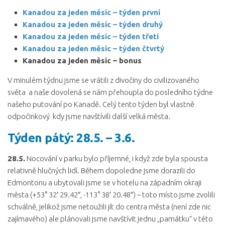
Kanadou za jeden měsíc – týden první
Kanadou za jeden měsíc – týden druhý
Kanadou za jeden měsíc – týden třetí
Kanadou za jeden měsíc – týden čtvrtý
Kanadou za jeden měsíc – bonus
V minulém týdnu jsme se vrátili z divočiny do civilizovaného
světa a naše dovolená se nám přehoupla do posledního týdne
našeho putování po Kanadě. Celý tento týden byl vlastně
odpočinkový kdy jsme navštívili další velká města.
Týden pátý: 28.5. – 3.6.
28.5.
Nocování v parku bylo příjemné, i když zde byla spousta
relativně hlučných lidí. Během dopoledne jsme dorazili do
Edmontonu a ubytovali jsme se v hotelu na západním okraji
města (+53° 32′ 29.42″, -113° 38′ 20.48″) – toto místo jsme zvolili
schválně, jelikož jsme netoužili jít do centra města (není zde nic
zajímavého) ale plánovali jsme navštívit jednu „památku“ v této