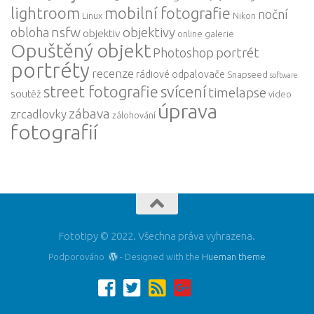
lightroom
mobilní fotografie
noční
Linux
Nikon
nsfw
obloha
objektivy
objektiv
online galerie
Opuštěný objekt
Photoshop
portrét
portréty
recenze
rádiové odpalovače
Snapseed
software
street fotografie
svícení
timelapse
soutěž
video
úprava
zábava
zrcadlovky
zálohování
fotografií
Fototipy © 2022. Všechna práva vyhrazena.
Podporováno
- Designed with the
Hueman theme