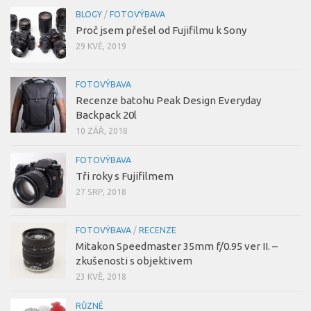
BLOGY
/
FOTOVÝBAVA
Proč jsem přešel od Fujifilmu k Sony
29 KVĚ, 2019
FOTOVÝBAVA
Recenze batohu Peak Design Everyday
Backpack 20l
10 ZÁŘ, 2018
FOTOVÝBAVA
Tři roky s Fujifilmem
27 SRP, 2018
FOTOVÝBAVA
/
RECENZE
Mitakon Speedmaster 35mm f/0.95 ver II. –
zkušenosti s objektivem
23 KVĚ, 2018
RŮZNÉ