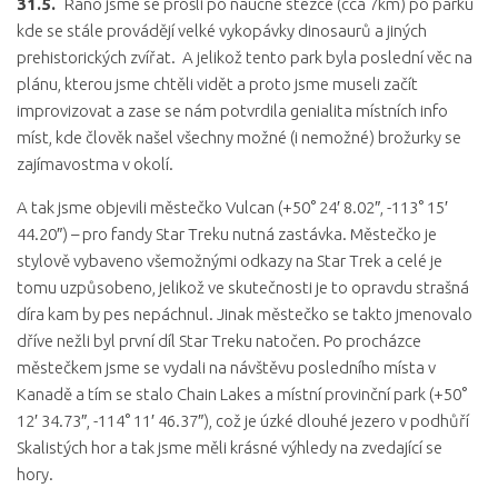
31.5.
Ráno jsme se prošli po naučné stezce (cca 7km) po parku
kde se stále provádějí velké vykopávky dinosaurů a jiných
prehistorických zvířat. A jelikož tento park byla poslední věc na
plánu, kterou jsme chtěli vidět a proto jsme museli začít
improvizovat a zase se nám potvrdila genialita místních info
míst, kde člověk našel všechny možné (i nemožné) brožurky se
zajímavostma v okolí.
A tak jsme objevili městečko Vulcan (+50° 24′ 8.02″, -113° 15′
44.20″) – pro fandy Star Treku nutná zastávka. Městečko je
stylově vybaveno všemožnými odkazy na Star Trek a celé je
tomu uzpůsobeno, jelikož ve skutečnosti je to opravdu strašná
díra kam by pes nepáchnul. Jinak městečko se takto jmenovalo
dříve nežli byl první díl Star Treku natočen. Po procházce
městečkem jsme se vydali na návštěvu posledního místa v
Kanadě a tím se stalo Chain Lakes a místní provinční park (+50°
12′ 34.73″, -114° 11′ 46.37″), což je úzké dlouhé jezero v podhůří
Skalistých hor a tak jsme měli krásné výhledy na zvedající se
hory.