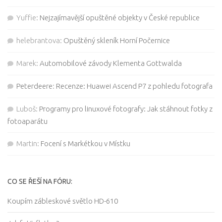
Yuffie
:
Nejzajímavější opuštěné objekty v České republice
helebrantova
:
Opuštěný skleník Horní Počernice
Marek
:
Automobilové závody Klementa Gottwalda
Peterdeere
:
Recenze: Huawei Ascend P7 z pohledu fotografa
Luboš
:
Programy pro linuxové fotografy: Jak stáhnout fotky z
fotoaparátu
Martin
:
Focení s Markétkou v Místku
CO SE ŘEŠÍ NA FÓRU:
Koupím zábleskové světlo HD-610