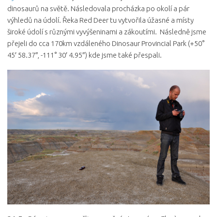
dinosaurů na světě. Následovala procházka po okolí a pár
výhledů na údolí. Řeka Red Deer tu vytvořila úžasné a místy
široké údolí s různými vyvýšeninami a zákoutími. Následně jsme
přejeli do cca 170km vzdáleného Dinosaur Provincial Park (+50°
45′ 58.37″, -111° 30′ 4.95″) kde jsme také přespali.