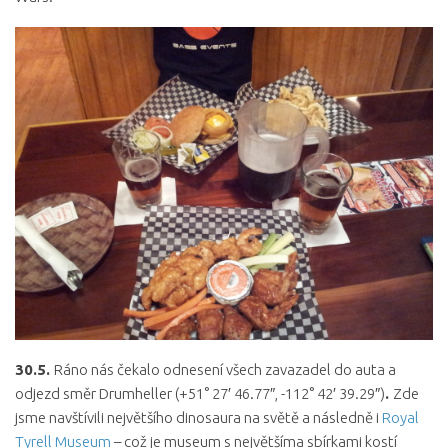
30.5.
Ráno nás čekalo odnesení všech zavazadel do auta a
odjezd směr Drumheller (+51° 27′ 46.77″, -112° 42′ 39.29″)
.
Zde
jsme navštívili největšího dinosaura na světě a následně i
Royal
Tyrell Museum
– což je museum s největšíma sbírkami kostí