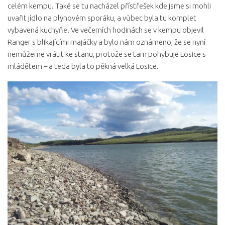
celém kempu. Také se tu nacházel přístřešek kde jsme si mohli
uvařit jídlo na plynovém sporáku, a vůbec byla tu komplet
vybavená kuchyňe. Ve večerních hodinách se v kempu objevil
Ranger s blikajícími majáčky a bylo nám oznámeno, že se nyní
nemůžeme vrátit ke stanu, protože se tam pohybuje Losice s
mládětem – a teda byla to pěkná velká Losice.