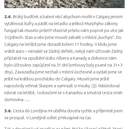
2.6.
Brzký budíček a balení věcí abychom mohli v Calgary jenom
vytáhnout kufry a pádit na letadlo a jelikož Murphyho zákony
fungují tak muselo pršet!!! Vlastně pršelo nám poprvé po více jak
3 týdnech. Stan a věci jsme museli zabalit v místní „kuchyni“. Do
Calgary na letiště jsme dorazili kolem 11 hodiny. V klidu jsme
vrátili auto – nenašel se žádný defekt, nebyl nám účtován žádný
příplatek na opuštění státu Albera a Kanady a dokonce nám
bylo účtováno zapůjčení na 31 dní (smlouvy byly psané na 31+3
dny). Zavazadla jsme nechali v místní úschovně a vydali jsme se
ještě na krátkou procházku do Calgary. Museli jsme ještě
naposledy sehnat Slurpee a vymrazit si mozky :))). Následoval
návrat na letiště, rozloučení se s Kanadou a smutná cesta směr
domovina…..
3.6.
Cesta do Londýna mi uběhla docela rychle a příjemně jsem
se prospal. V Londýně odlet překvapivě na čas
Tak a dovolená v Kanadě je za námi. Byl to úžasný zážitek, který