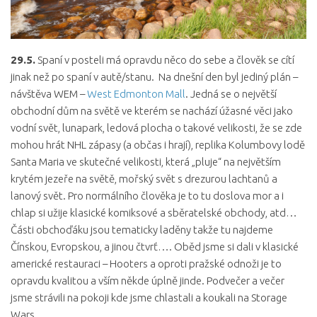
29.5.
Spaní v posteli má opravdu něco do sebe a člověk se cítí
jinak než po spaní v autě/stanu. Na dnešní den byl jediný plán –
návštěva WEM –
West Edmonton Mall
. Jedná se o největší
obchodní dům na světě ve kterém se nachází úžasné věci jako
vodní svět, lunapark, ledová plocha o takové velikosti, že se zde
mohou hrát NHL zápasy (a občas i hrají), replika Kolumbovy lodě
Santa Maria ve skutečné velikosti, která „pluje“ na největším
krytém jezeře na světě, mořský svět s drezurou lachtanů a
lanový svět. Pro normálního člověka je to tu doslova mor a i
chlap si užije klasické komiksové a sběratelské obchody, atd…
Části obchoďáku jsou tematicky laděny takže tu najdeme
Čínskou, Evropskou, a jinou čtvrť…. Oběd jsme si dali v klasické
americké restauraci – Hooters a oproti pražské odnoži je to
opravdu kvalitou a vším někde úplně jinde. Podvečer a večer
jsme strávili na pokoji kde jsme chlastali a koukali na Storage
Wars.