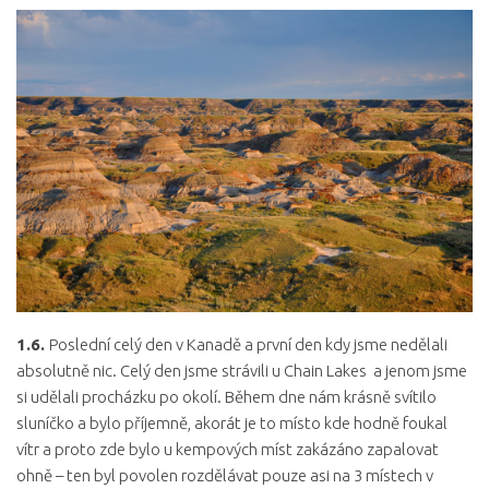
1.6.
Poslední celý den v Kanadě a první den kdy jsme nedělali
absolutně nic. Celý den jsme strávili u Chain Lakes a jenom jsme
si udělali procházku po okolí. Během dne nám krásně svítilo
sluníčko a bylo příjemně, akorát je to místo kde hodně foukal
vítr a proto zde bylo u kempových míst zakázáno zapalovat
ohně – ten byl povolen rozdělávat pouze asi na 3 místech v