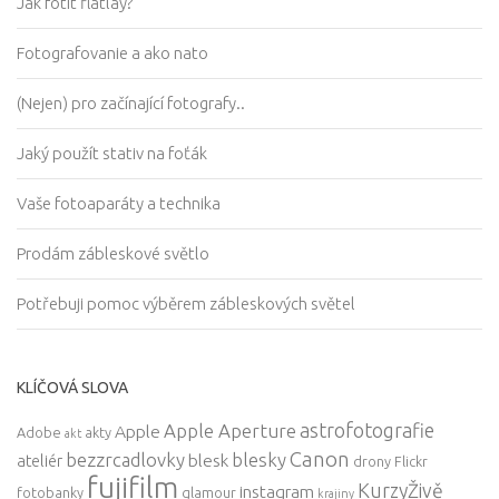
Jak fotit flatlay?
Fotografovanie a ako nato
(Nejen) pro začínající fotografy..
Jaký použít stativ na foťák
Vaše fotoaparáty a technika
Prodám zábleskové světlo
Potřebuji pomoc výběrem zábleskových světel
KLÍČOVÁ SLOVA
astrofotografie
Apple Aperture
Apple
Adobe
akty
akt
Canon
bezzrcadlovky
blesky
blesk
ateliér
drony
Flickr
fujifilm
KurzyŽivě
instagram
fotobanky
glamour
krajiny